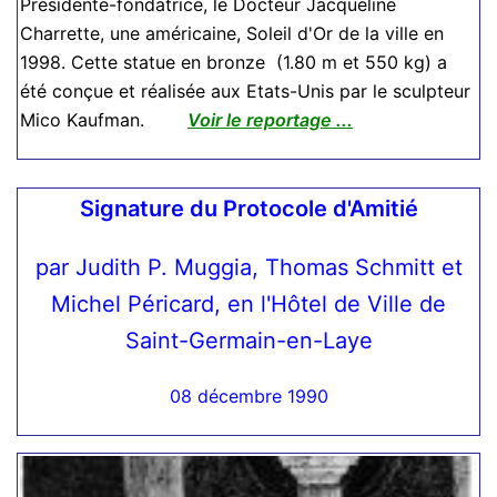
Présidente-fondatrice, le Docteur Jacqueline
Charrette, une américaine, Soleil d'Or de la ville en
1998. Cette statue en bronze (1.80 m et 550 kg) a
été conçue et réalisée aux Etats-Unis par le sculpteur
Mico Kaufman.
Voir le reportage ...
Signature du Protocole d'Amitié
par Judith P. Muggia, Thomas Schmitt et
Michel Péricard, en l'Hôtel de Ville de
Saint-Germain-en-Laye
08 décembre 1990
/***For Lifgtbox Gallery view***/ .play-
icon.youtube-icon { background: