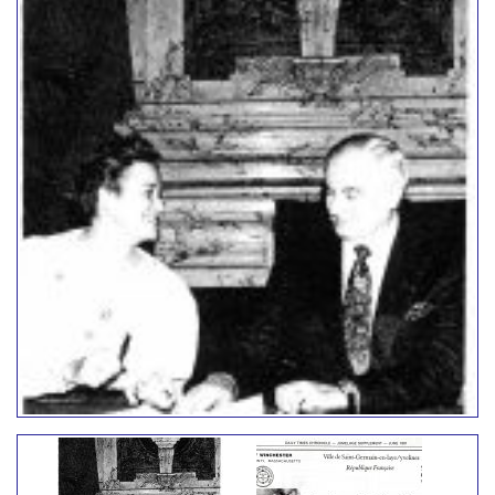
url(https://jumelage.org/francais/wp-
content/plugins/portfolio-
gallery/assets/images/admin_images/play.youtube.png
center center no-repeat; background-size: 30%
30%; } .play-icon.vimeo-icon { background:
url(https://jumelage.org/francais/wp-
content/plugins/portfolio-
gallery/assets/images/admin_images/play.vimeo.png)
center center no-repeat; background-size: 30%
30%; } .play-icon { position: absolute; top: 0; left:
0; width: 100%; height: 100%; } /******/
.portelement_47 { max-width:275px; width: 100%;
margin:0 0 10px 0; border:0px solid #eeeeee;
border-radius:3px; outline:none; overflow:hidden;
} .portelement_47 .image-block_47 {
position:relative; max-width:275px; width:100%; }
.portelement_47 .image-block_47 a {