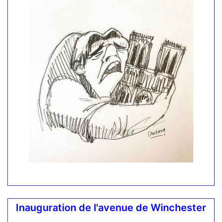
Associations, a été l'occasion d'écouter de belles
allocutions célébrant l'amitié entre les peuples et
en particulier celui des Etats-Unis, dont les
volontaires, par deux fois au cours du XX° siècle,
ont aidé la France à recouvrer sa liberté, scellant
une amitié née dès avant la participation de la
France à la Guerre d’Indépendance. Les
interventions d'un jeune lecteur de Notre-Dame
et des élèves de 6ème de Saint-Augustin qui ont
chanté les deux hymnes nationaux, ont clôturé
avec émotion cette cérémonie. Longue vie au
pacanier et à l'amitié franco-américaine.
Les allocutions
Inauguration de l'avenue de Winchester