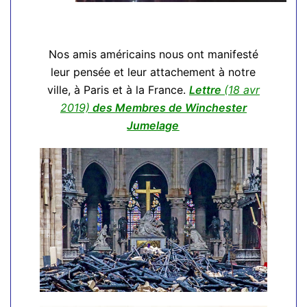
Nos amis américains nous ont manifesté
leur pensée et leur attachement à notre
ville, à Paris et à la France.
Lettre
(18 avr
2019)
des Membres de Winchester
Jumelage
.
Dans le jardin anglais du Domaine
National, le long de l'allée Dauphine, plus de 100
personnes se sont rassemblées autour du
pacanier planté en mars 2020, pour le
dévoilement de la plaque. Cette belle
manifestation qui s'est déroulée aussitôt la
clôture de la journée de l'Exposition